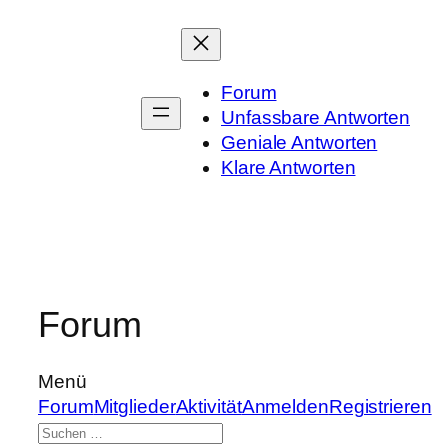
Zum
Inhalt
springen
Forum
Unfassbare Antworten
Geniale Antworten
Klare Antworten
Forum
Menü
Forum-
Forum
Mitglieder
Aktivität
Anmelden
Registrieren
Navigation