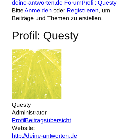
Forum-
deine-antworten.de Forum
Profil: Questy
Breadcrumbs
Bitte
Anmelden
oder
Registrieren
, um
–
Beiträge und Themen zu erstellen.
Du
Profil: Questy
bist
hier:
Questy
Administrator
Profil
Beitragsübersicht
Website:
http://deine-antworten.de