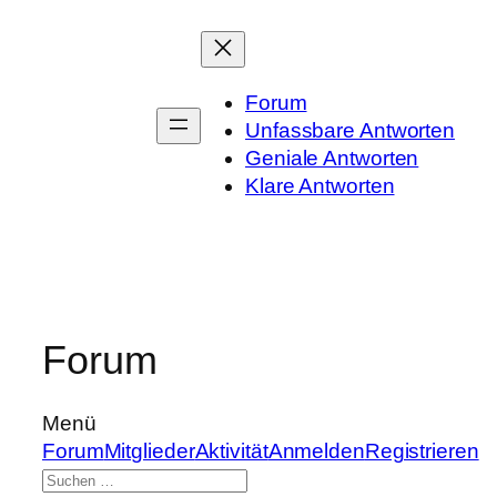
Zum
Inhalt
springen
Forum
Unfassbare Antworten
Geniale Antworten
Klare Antworten
Forum
Menü
Forum-
Forum
Mitglieder
Aktivität
Anmelden
Registrieren
Navigation