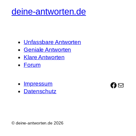
unten.
oben.
deine-antworten.de
Unfassbare Antworten
Geniale Antworten
Klare Antworten
Forum
Impressum
Facebo
E-Mail
Datenschutz
© deine-antworten.de 2026