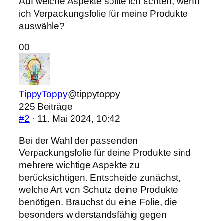
Auf welche Aspekte sollte ich achten, wenn
ich Verpackungsfolie für meine Produkte
auswähle?
Anklicken
Anklicken
0
0
für
für
Daumen
Daumen
nach
nach
TippyToppy
@tippytoppy
unten.
oben.
225 Beiträge
#2
· 11. Mai 2024, 10:42
Bei der Wahl der passenden
Verpackungsfolie für deine Produkte sind
mehrere wichtige Aspekte zu
berücksichtigen. Entscheide zunächst,
welche Art von Schutz deine Produkte
benötigen. Brauchst du eine Folie, die
besonders widerstandsfähig gegen