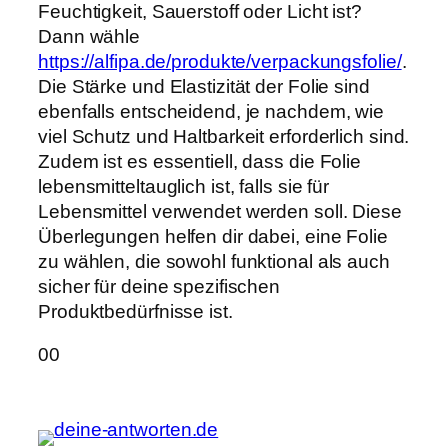
Feuchtigkeit, Sauerstoff oder Licht ist?
Dann wähle
https://alfipa.de/produkte/verpackungsfolie/
.
Die Stärke und Elastizität der Folie sind
ebenfalls entscheidend, je nachdem, wie
viel Schutz und Haltbarkeit erforderlich sind.
Zudem ist es essentiell, dass die Folie
lebensmitteltauglich ist, falls sie für
Lebensmittel verwendet werden soll. Diese
Überlegungen helfen dir dabei, eine Folie
zu wählen, die sowohl funktional als auch
sicher für deine spezifischen
Produktbedürfnisse ist.
Anklicken
Anklicken
0
0
für
für
Daumen
Daumen
nach
nach