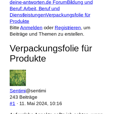
Forum-
deine-antworten.de Forum
Bildung und
Breadcrumbs
Beruf: Arbeit, Beruf und
–
Dienstleistungen
Verpackungsfolie für
Du
Produkte
bist
Bitte
Anmelden
oder
Registrieren
, um
hier:
Beiträge und Themen zu erstellen.
Verpackungsfolie für
Produkte
Sentimi
@sentimi
243 Beiträge
#1
· 11. Mai 2024, 10:16