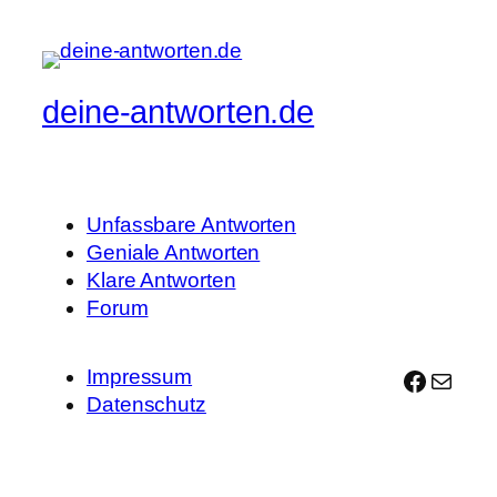
Daumen
Daumen
nach
nach
unten.
oben.
deine-antworten.de
Unfassbare Antworten
Geniale Antworten
Klare Antworten
Forum
Impressum
Facebo
E-Mail
Datenschutz