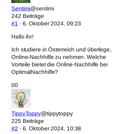
Sentimi
@sentimi
242 Beiträge
#1
· 6. Oktober 2024, 09:23
Hallo ihr!
Ich studiere in Österreich und überlege,
Online-Nachhilfe zu nehmen. Welche
Vorteile bietet die Online-Nachhilfe bei
OptimalNachhilfe?
Anklicken
Anklicken
0
0
für
für
Daumen
Daumen
nach
nach
TippyToppy
@tippytoppy
unten.
oben.
225 Beiträge
#2
· 6. Oktober 2024, 10:38