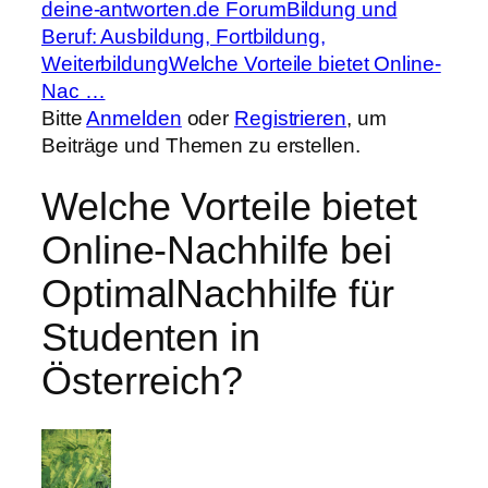
Forum-
deine-antworten.de Forum
Bildung und
Breadcrumbs
Beruf: Ausbildung, Fortbildung,
–
Weiterbildung
Welche Vorteile bietet Online-
Du
Nac …
bist
Bitte
Anmelden
oder
Registrieren
, um
hier:
Beiträge und Themen zu erstellen.
Welche Vorteile bietet
Online-Nachhilfe bei
OptimalNachhilfe für
Studenten in
Österreich?