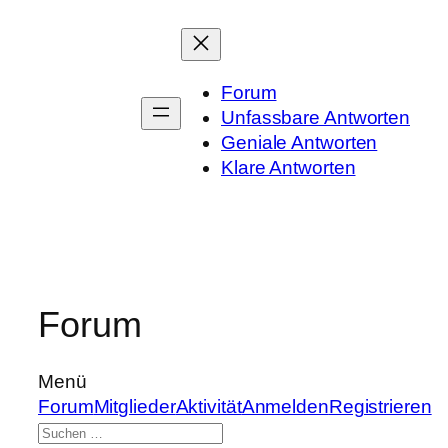
Zum
Inhalt
springen
Forum
Unfassbare Antworten
Geniale Antworten
Klare Antworten
Forum
Menü
Forum-
Forum
Mitglieder
Aktivität
Anmelden
Registrieren
Navigation