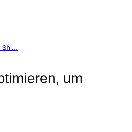
m Sh …
ptimieren, um