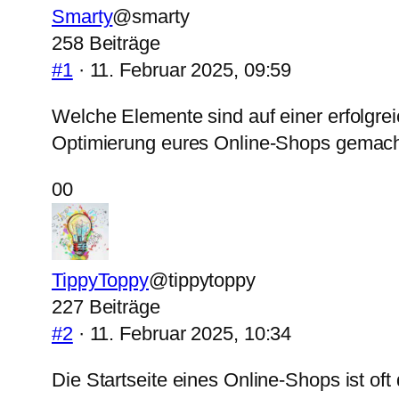
Smarty
@smarty
258 Beiträge
#1
· 11. Februar 2025, 09:59
Welche Elemente sind auf einer erfolgrei
Optimierung eures Online-Shops gemacht
Anklicken
Anklicken
0
0
für
für
Daumen
Daumen
nach
nach
TippyToppy
@tippytoppy
unten.
oben.
227 Beiträge
#2
· 11. Februar 2025, 10:34
Die Startseite eines Online-Shops ist oft