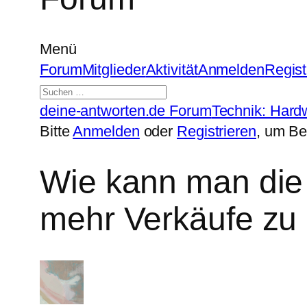
Menü
Forum-
Forum
Mitglieder
Aktivität
Anmelden
Regist
Navigation
Forum-
deine-antworten.de Forum
Technik: Hard
Breadcrumbs
Bitte
Anmelden
oder
Registrieren
, um Be
–
Du
Wie kann man die 
bist
mehr Verkäufe zu 
hier: