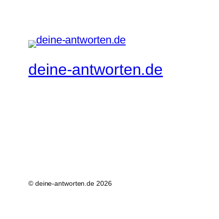
nach
nach
unten.
oben.
deine-antworten.de
© deine-antworten.de 2026