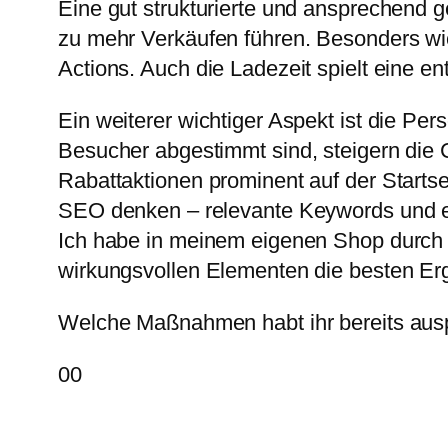
Eine gut strukturierte und ansprechend g
zu mehr Verkäufen führen. Besonders wic
Actions. Auch die Ladezeit spielt eine 
Ein weiterer wichtiger Aspekt ist die Per
Besucher abgestimmt sind, steigern die 
Rabattaktionen prominent auf der Startse
SEO denken – relevante Keywords und ei
Ich habe in meinem eigenen Shop durch 
wirkungsvollen Elementen die besten Erg
Welche Maßnahmen habt ihr bereits ausp
Anklicken
Anklicken
0
0
für
für
Daumen
Daumen