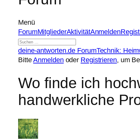
Menü
Forum-
Forum
Mitglieder
Aktivität
Anmelden
Regist
Navigation
Forum-
deine-antworten.de Forum
Technik: Hei
Breadcrumbs
Bitte
Anmelden
oder
Registrieren
, um Be
–
Du
Wo finde ich hochw
bist
handwerkliche Pro
hier: