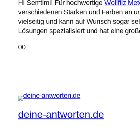
Hi Semtimi! Für hochwertige
Wollfilz Me
verschiedenen Stärken und Farben an und
vielseitig und kann auf Wunsch sogar selb
Lösungen spezialisiert und hat eine gro
Anklicken
Anklicken
0
0
für
für
Daumen
Daumen
nach
nach
unten.
oben.
deine-antworten.de