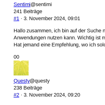
Sentimi
@sentimi
241 Beiträge
#1
· 3. November 2024, 09:01
Hallo zusammen, ich bin auf der Suche n
Anwendungen nutzen kann. Wichtig ist mir
Hat jemand eine Empfehlung, wo ich solc
Anklicken
Anklicken
0
0
für
für
Daumen
Daumen
nach
nach
Questy
@questy
unten.
oben.
238 Beiträge
#2
· 3. November 2024, 09:20